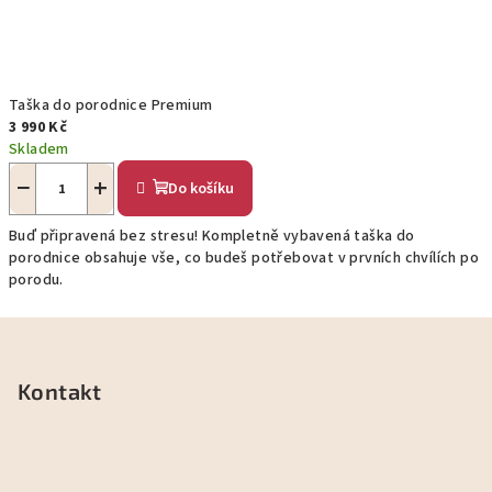
Taška do porodnice Premium
3 990 Kč
Skladem
−
+
Do košíku
Buď připravená bez stresu! Kompletně vybavená taška do
porodnice obsahuje vše, co budeš potřebovat v prvních chvílích po
porodu.
Z
á
p
Kontakt
a
t
í