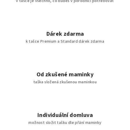
v tašce je všechno, co budeš v porodnici potřebovat
Dárek zdarma
k tašce Premium a Standard dárek zdarma
Od zkušené maminky
taška složená zkušenou maminkou
Individuální domluva
možnost složit tašku dle přání maminky