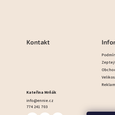
Z
á
Kontakt
Info
p
a
Podmín
t
Zeptej
Obchod
í
Velikos
Reklam
Kateřina Mrňák
info
@
ennie.cz
774 241 703