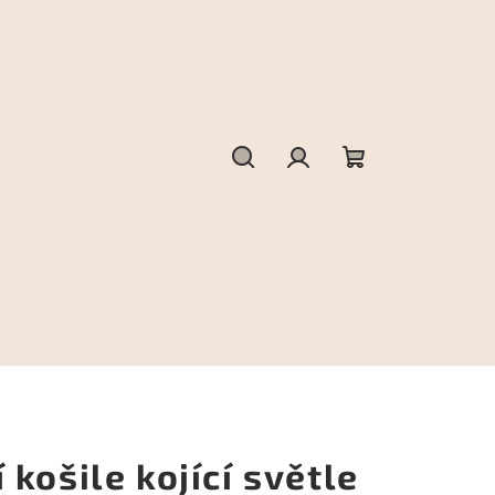
Hledat
Přihlášení
Nákupní
košík
košile kojící světle