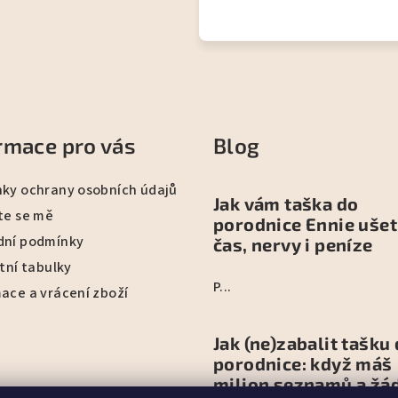
rmace pro vás
Blog
ky ochrany osobních údajů
Jak vám taška do
te se mě
porodnice Ennie ušet
ní podmínky
čas, nervy i peníze
tní tabulky
P...
ace a vrácení zboží
Jak (ne)zabalit tašku
porodnice: když máš
milion seznamů a žá