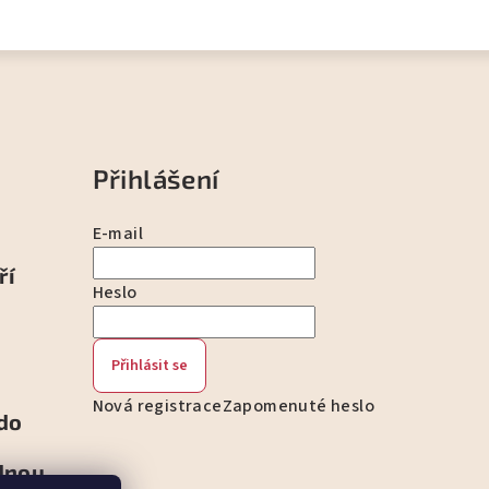
Přihlášení
E-mail
ří
Heslo
Přihlásit se
Nová registrace
Zapomenuté heslo
 do
dnou