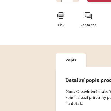
Tisk
Zeptat se
Popis
Detailní popis pro
Dámská bavlněná mateřská
kojení slouží průstřihy p
na dotek.