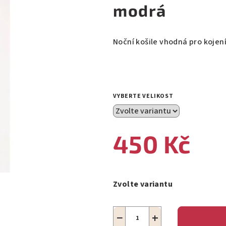
modrá
Noční košile vhodná pro kojen
VYBERTE VELIKOST
450 Kč
Měrná
cena:
Zvolte variantu
−
+